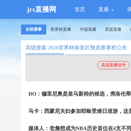
jrs直播网
首页
直播
全部赛事
世界杯直播
中超直播
英超直播
高级搜索 2026世界杯南美区预选赛赛程公布
高清直播信号
DO：穆里尼奥是皇马新帅的候选，弗洛伦
马卡：西蒙尼夫妇参加耶稣受难日巡游，这
媒体人：老詹想成为NBA历史首位在4支不