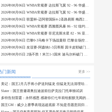
2026年08月06日 WNBA常规赛 达拉斯飞翼 92 - 96 华盛顿神秘人 全场集锦
2026年08月06日 WNBA常规赛 达拉斯飞翼 92 - 96 华盛顿神秘人 全场集锦
2026年08月06日 联盟杯-迈阿密国际4-2圣路易斯 梅西2射1传 阿伦助攻戴帽
2026年08月06日 WNBA常规赛 西雅图风暴 86 - 92 纽约自由人 全场集锦
2026年08月06日 WNBA常规赛 菲尼克斯水星 82 - 96 亚特兰大梦想 全场集锦
2026年08月06日 巴黎0-3马略卡下场战曼联 巴黎全场控球近6成+8射3正未果
2026年08月06日 友谊赛-阿森纳1-3贝蒂斯 因卡皮耶破门难救主 福纳尔斯1射2传
2026年08月05日 2场不胜！米兰1-1国米 迪马尔科破门 恩昆库造点+点射拉莫斯登场
热门新闻
更多 >>
美记：国王2月几乎将小萨送到猛龙 但猛龙无法清理珀尔特尔而告吹
Slater：国王曾邀请奥拉迪波前往萨克拉门托单独试训
多特告别雷霆：永怀感恩 感谢你们七年前给默默无闻的我一次机会
国王GM：威少上赛季表现远超底薪 不知是否愿意回归扮演更小角色
Slater：国王仍有意库明加 但不愿先签后换只能提供底薪 谈判停滞