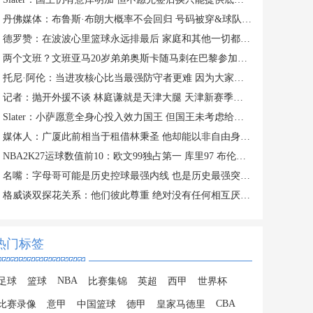
丹佛媒体：布鲁斯·布朗大概率不会回归 号码被穿&球队总薪资过高
德罗赞：在波波心里篮球永远排最后 家庭和其他一切都在篮球之前
两个文班？文班亚马20岁弟弟奥斯卡随马刺在巴黎参加训练
托尼·阿伦：当进攻核心比当最强防守者更难 因为大家一直研究你
记者：抛开外援不谈 林庭谦就是天津大腿 天津新赛季有点难
Slater：小萨愿意全身心投入效力国王 但国王未考虑给他提供新约
媒体人：广厦此前相当于租借林秉圣 他却能以非自由身参加CBA选秀
NBA2K27运球数值前10：欧文99独占第一 库里97 布伦森&SGA96
名嘴：字母哥可能是历史控球最强内线 也是历史最强突破型大个子
格威谈双探花关系：他们彼此尊重 绝对没有任何相互厌恶的情绪
热门标签
NBA
足球
篮球
比赛集锦
英超
西甲
世界杯
CBA
比赛录像
意甲
中国篮球
德甲
皇家马德里