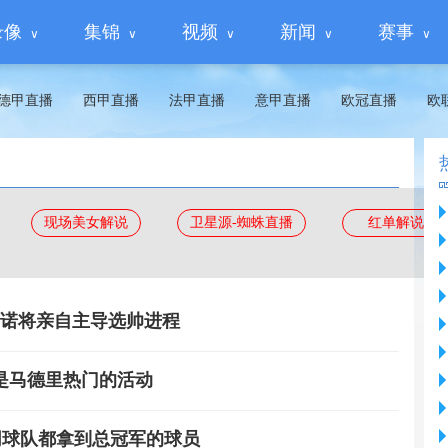
录像
集锦
视频
新闻
赛事
德甲直播
西甲直播
法甲直播
意甲直播
欧冠直播
欧
现场美女解说
卫星源-蜘蛛直播
红单解说
蒂诺将亲自主导选帅进程
是马德里热门的活动
同球队都拿到总冠军的球员