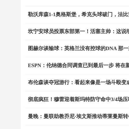
勒沃库森1-1奥格斯堡，希克头球破门，法比
坎宁安球员投票东部第一！活塞主帅：这说
图赫尔谈输球：英格兰没有控球的DNA 那
ESPN：伦纳德合同调查已到最后一步 将在
布伦森谈夺冠游行：看起来像是一场斗殴变
彻底疯狂！穆雷迎着斯玛特防守命中3/4场压
曼晚：曼联助教乔尼·埃文斯推动蒂莱曼斯