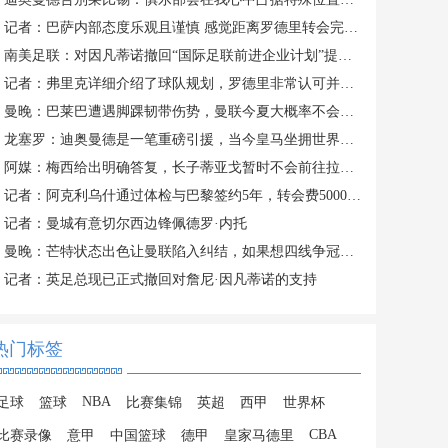
记者：巴萨内部态度乐观且谨慎 感觉距离罗德里转会完成更近了
南美足联：对因凡蒂诺撤回“国际足联前进企业计划”提案表示欢迎
记者：弗里克详细介绍了球队规划，罗德里非常认可并选择加盟巴萨
曼晚：巴莱巴遭遇脚踝韧带伤势，曼联今夏大概率不会继续追求他
龙塞罗：迪奥曼德是一笔重磅引援，当今皇马坐拥世界独一档攻击线
阿媒：梅西给出明确答复，长子蒂亚戈暂时不会前往拉玛西亚青训
记者：阿克利乌什通过体检与巴黎签约5年，转会费5000万欧元
记者：曼城有意切尔西边锋佩德罗·内托
曼晚：芒特状态出色让曼联陷入纠结，如果想四线争冠可能还得买人
记者：英足总现已正式撤回对詹尼·因凡蒂诺的支持
热门标签
NBA
足球
篮球
比赛集锦
英超
西甲
世界杯
CBA
比赛录像
意甲
中国篮球
德甲
皇家马德里