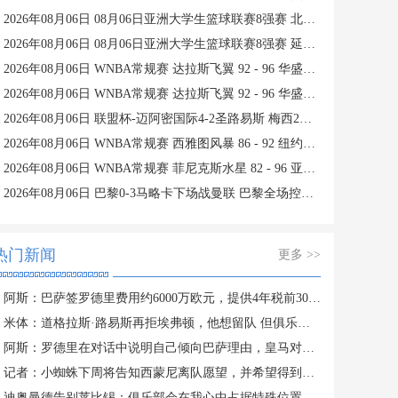
2026年08月06日 08月06日亚洲大学生篮球联赛8强赛 北京大学 77 - 79 上海交通大学 集锦
2026年08月06日 08月06日亚洲大学生篮球联赛8强赛 延世大学 67 - 72 政治大学 集锦
2026年08月06日 WNBA常规赛 达拉斯飞翼 92 - 96 华盛顿神秘人 全场集锦
2026年08月06日 WNBA常规赛 达拉斯飞翼 92 - 96 华盛顿神秘人 全场集锦
2026年08月06日 联盟杯-迈阿密国际4-2圣路易斯 梅西2射1传 阿伦助攻戴帽
2026年08月06日 WNBA常规赛 西雅图风暴 86 - 92 纽约自由人 全场集锦
2026年08月06日 WNBA常规赛 菲尼克斯水星 82 - 96 亚特兰大梦想 全场集锦
2026年08月06日 巴黎0-3马略卡下场战曼联 巴黎全场控球近6成+8射3正未果
热门新闻
更多 >>
阿斯：巴萨签罗德里费用约6000万欧元，提供4年税前3000万欧合同
米体：道格拉斯·路易斯再拒埃弗顿，他想留队 但俱乐部尚未敲定
阿斯：罗德里在对话中说明自己倾向巴萨理由，皇马对此理解＆祝好
记者：小蜘蛛下周将告知西蒙尼离队愿望，并希望得到理解和帮助
迪奥曼德告别莱比锡：俱乐部会在我心中占据特殊位置，感谢所有