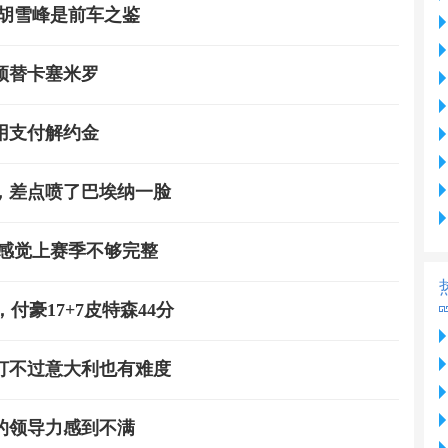
胡雪峰是前车之鉴
顶替卡塞米罗
用支付解约金
，差点喷了巴埃纳一脸
但感觉上赛季不够完整
付豪17+7皮特森44分
打不过意大利也有难度
的领导力感到不满