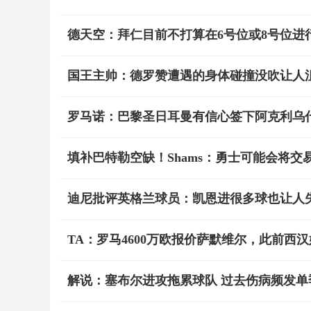
德天空：拜仁目前不打算在6号位或8号位进
国王主帅：德罗赞遭遇的身体碰撞没吹让人沮
罗马诺：巴黎圣日耳曼有信心签下阿克利乌
填补巴特勒空缺！Shams：勇士可能会将交
迪尼批评英格兰球员：凯恩进很多球也让人
TA：罗马4600万欧报价萨默维尔，此前西汉
解说：塞布尔进攻拖累球队 过去伤病频发单