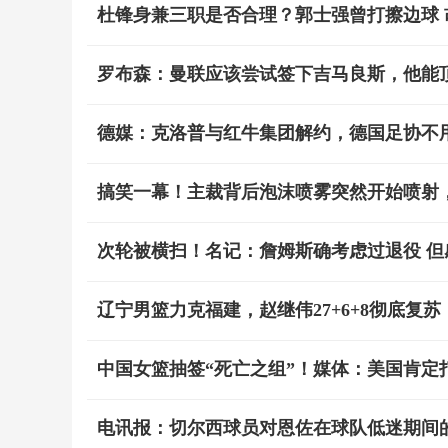
杜锋身兼三职是否合理？郭士强曾打擦边球 
罗布森：曼联应该尝试签下吉马良斯，他能
德媒：克洛普与红牛集团解约，德国足协不
搞笑一幕！主裁背后泡沫喷雾突然开始喷射
次轮被横扫！名记：詹姆斯确考虑过退役 
辽宁男篮力克福建，赵继伟27+6+8彻底复苏，
中国女篮抽签“死亡之组”！媒体：美国肯定
电讯报：切尔西球员对恩佐在球队低迷期间