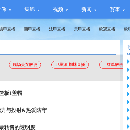
录像
集锦
视频
新闻
赛事
德甲直播
西甲直播
法甲直播
意甲直播
欧冠直播
欧
现场美女解说
卫星源-蜘蛛直播
红单解说
篮板1盖帽
能力与投射&热爱防守
门票转售的透明度