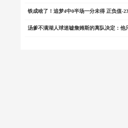
铁成啥了！追梦4中0半场一分未得 正负值-2
汤爹不满湖人球迷嘘詹姆斯的离队决定：他