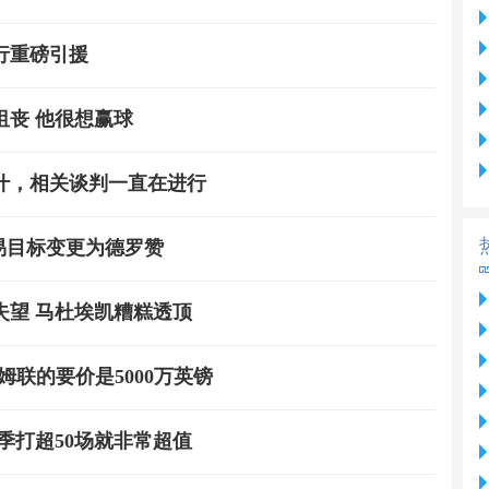
行重磅引援
丧 他很想赢球
什，相关谈判一直在进行
易目标变更为德罗赞
失望 马杜埃凯糟糕透顶
姆联的要价是5000万英镑
季打超50场就非常超值