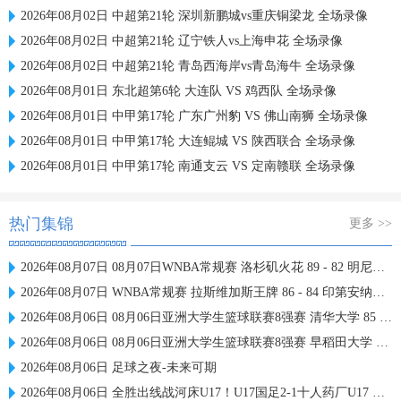
2026年08月02日 中超第21轮 深圳新鹏城vs重庆铜梁龙 全场录像
2026年08月02日 中超第21轮 辽宁铁人vs上海申花 全场录像
2026年08月02日 中超第21轮 青岛西海岸vs青岛海牛 全场录像
2026年08月01日 东北超第6轮 大连队 VS 鸡西队 全场录像
2026年08月01日 中甲第17轮 广东广州豹 VS 佛山南狮 全场录像
2026年08月01日 中甲第17轮 大连鲲城 VS 陕西联合 全场录像
2026年08月01日 中甲第17轮 南通支云 VS 定南赣联 全场录像
热门集锦
更多 >>
2026年08月07日 08月07日WNBA常规赛 洛杉矶火花 89 - 82 明尼苏达山猫 全场集锦
2026年08月07日 WNBA常规赛 拉斯维加斯王牌 86 - 84 印第安纳狂热 全场集锦
2026年08月06日 08月06日亚洲大学生篮球联赛8强赛 清华大学 85 - 81 菲律宾大学 集锦
2026年08月06日 08月06日亚洲大学生篮球联赛8强赛 早稻田大学 78 - 71 高丽大学 集锦
2026年08月06日 足球之夜-未来可期
2026年08月06日 全胜出线战河床U17！U17国足2-1十人药厂U17 赵松源登场1分钟传射