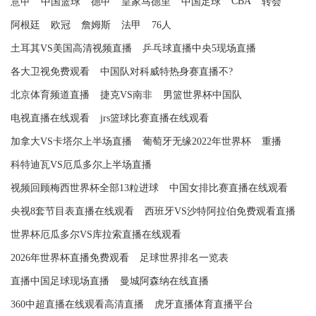
CBA
意甲
中国篮球
德甲
皇家马德里
中国足球
转会
阿根廷
欧冠
詹姆斯
法甲
76人
土耳其VS美国高清视频直播
乒乓球直播中央5现场直播
各大卫视免费观看
中国队对科威特热身赛直播不?
北京体育频道直播
捷克VS南非
男篮世界杯中国队
电视直播在线观看
jrs篮球比赛直播在线观看
加拿大VS卡塔尔上半场直播
葡萄牙无缘2022年世界杯
重播
科特迪瓦VS厄瓜多尔上半场直播
视频回顾梅西世界杯全部13粒进球
中国女排比赛直播在线观看
央视8套节目表直播在线观看
西班牙VS沙特阿拉伯免费观看直播
世界杯厄瓜多尔VS库拉索直播在线观看
2026年世界杯直播免费观看
足球世界排名一览表
直播中国足球现场直播
曼城阿森纳在线直播
360中超直播在线观看高清直播
虎牙直播体育直播平台