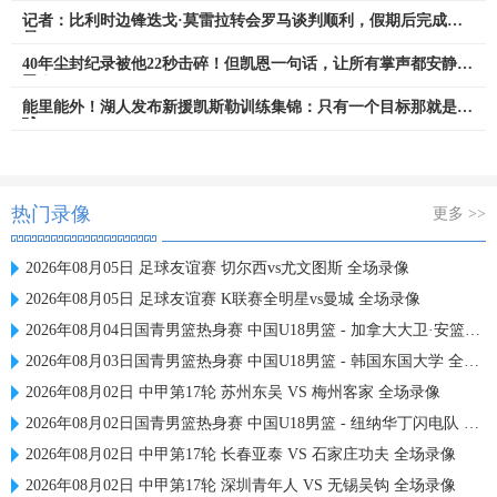
记者：比利时边锋迭戈·莫雷拉转会罗马谈判顺利，假期后完成交
易
40年尘封纪录被他22秒击碎！但凯恩一句话，让所有掌声都安静
了！
能里能外！湖人发布新援凯斯勒训练集锦：只有一个目标那就是赢
球
热门录像
更多 >>
2026年08月05日 足球友谊赛 切尔西vs尤文图斯 全场录像
2026年08月05日 足球友谊赛 K联赛全明星vs曼城 全场录像
2026年08月04日国青男篮热身赛 中国U18男篮 - 加拿大大卫·安篮球学院 全场录像
2026年08月03日国青男篮热身赛 中国U18男篮 - 韩国东国大学 全场录像
2026年08月02日 中甲第17轮 苏州东吴 VS 梅州客家 全场录像
2026年08月02日国青男篮热身赛 中国U18男篮 - 纽纳华丁闪电队 全场录像
2026年08月02日 中甲第17轮 长春亚泰 VS 石家庄功夫 全场录像
2026年08月02日 中甲第17轮 深圳青年人 VS 无锡吴钩 全场录像