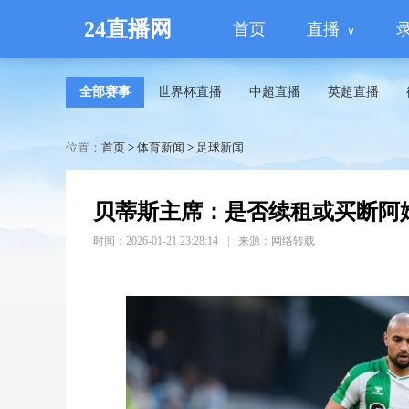
24直播网
首页
直播
全部赛事
世界杯直播
中超直播
英超直播
位置：
首页
>
体育新闻
>
足球新闻
贝蒂斯主席：是否续租或买断阿
时间：2026-01-21 23:28:14
|
来源：网络转载