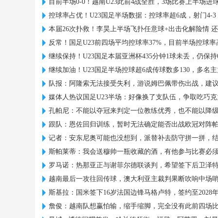
目前半场0-0！越南U23此前4战全胜，3场比赛上半场进
控球率占优！U23国足半场数据：控球率超6成，射门4-3，
本届26次扑救！李昊上半场飞扑任意球+出击化解险情 
反常！国足U23前四场平均控球率37%，目前半场控球率
继续保持！U23国足本届亚洲杯435分钟1球未丢，仍保持
继续加油！U23国足半场控球超6成传球数多130，多名
队报：阿隆索无法接受失利，游说姆巴佩带伤出战，建
媒体人热议国足U23半场：好像换了支队伍，争取吃巧
孔帕尼：不能以夺冠来判定一位教练优秀，也不能以降
跟队：恩佐回归训练，暂时无法确定能否出战欧冠对阵
记者：安东尼奥可能也没想到，派替补去防守拼一拼，
斯帕莱蒂：我会送穆帅一瓶收藏的酒，有他参与比赛必
罗马诺：热那亚正与谢菲尔德联谈判，希望签下后卫泽
越南最后一攻往回传球，澳大利亚主裁判果断吹响中场
斯基拉：国米签下16岁法国边锋马格卢特，签约至2028
詹俊：越南队想赢怕输，缩手缩脚，完全没有此前四场