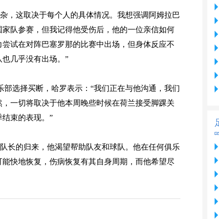
复杂，这取决于每个人的具体情况。我想强调阿姆拉巴
国家队参赛，但我记得他受伤后，他的一位亲信如何
力尝试在对阵巴塞罗那的比赛中出场，但身体反应不
也几乎没有出场。”
乐部选择买断，哈罗表示：“我们正在与他沟通，我们
然，一切将取决于他本周晚些时候在荷兰接受脚踝关
结束的表现。”
们队长的归来，他渴望帮助队友和球队。他在任何俱乐
可能快地恢复，伤病恢复有其自身周期，而他希望尽