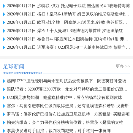
2026年01月21日 沙特联-伊万·托尼帽子戏法 吉达国民4-1赛哈特海湾
2026年01月21日 横扫！皇马6-1摩纳哥 姆巴佩双响维尼修斯造4球 阿韦洛亚欧冠首胜
2026年01月21日 欧冠7战全胜！阿森纳3-1送国米3连败 热苏斯双响约克雷斯世界波
2026年01月21日 爆冷！十人曼城1-3送博德闪耀首胜 罗德里染红曼城各赛事两连败
2026年01月21日 布鲁日4-1客胜阿拉木图凯拉特 瓦纳肯1传1射 弗曼特、梅切勒破门
2026年01月21日 进军决赛！U23国足3-0十人越南将战日本 彭啸向余望王钰栋破门
足球新闻
更多 >>
越南U23中卫阮晓明与向余望对抗后受伤被换下，阮德英替补登场
跟队记者：3200万到3300万欧，尤文对马特塔的第二份报价仍遭拒绝
U23国足攻势如潮！鲍盛鑫精准传中，后点的杨希没有顶到皮球
塞尔：马竞引进李刚仁谈判取得进展，还有意埃德森和若昂·戈麦斯
罗马诺：佛罗伦萨已报价布拉加后卫尼亚凯特，方案租借+买断选项
帕夫洛维奇：会全力保住积分榜榜首位置；格雷茨卡是我的支柱
李昊快发遭对手阻挡，裁判吹罚犯规，对手吃到一张黄牌