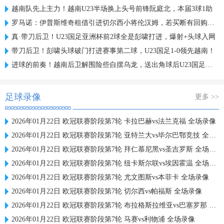
越南队先上主力！越南U23半场换上头号前锋阮庭北，本届3球1助
罗马诺：伊普斯维奇租借引进切尔西小将伦汉姆，若买断有回购条款
真·带刀后卫！U23国足亚洲杯前2球全是彭啸打进，爆射+头球入网
带刀后卫！彭啸头球破门打进赛事第二球，U23国足1-0领先越南！
进球的前奏！越南后卫解围险些自摆乌龙，送出角球后U23国足破门
足球录像
更多 >>
2026年01月22日 欧冠联赛阶段第7轮 卡拉巴赫vs法兰克福 全场录像
2026年01月22日 欧冠联赛阶段第7轮 亚特兰大vs毕尔巴鄂竞技 全场录像
2026年01月22日 欧冠联赛阶段第7轮 拜仁慕尼黑vs圣吉罗斯 全场录像
2026年01月22日 欧冠联赛阶段第7轮 纽卡斯尔联vs埃因霍温 全场录像
2026年01月22日 欧冠联赛阶段第7轮 尤文图斯vs本菲卡 全场录像
2026年01月22日 欧冠联赛阶段第7轮 切尔西vs帕福斯 全场录像
2026年01月22日 欧冠联赛阶段第7轮 布拉格斯拉维亚vs巴塞罗那 全场录像
2026年01月22日 欧冠联赛阶段第7轮 马赛vs利物浦 全场录像