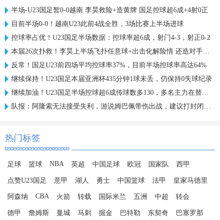
半场-U23国足暂0-0越南 李昊救险+造黄牌 国足控球超6成+4射0正
目前半场0-0！越南U23此前4战全胜，3场比赛上半场进球
控球率占优！U23国足半场数据：控球率超6成，射门4-3，射正0-2
本届26次扑救！李昊上半场飞扑任意球+出击化解险情 还造对手一黄
反常！国足U23前四场平均控球率37%，目前半场控球率高达64%
继续保持！U23国足本届亚洲杯435分钟1球未丢，仍保持0失球纪录
继续加油！U23国足半场控球超6成传球数多130，多名主力在替补席
队报：阿隆索无法接受失利，游说姆巴佩带伤出战，建议打封闭被拒
热门标签
NBA
足球
篮球
英超
中国足球
欧冠
国家队
西甲
点赞U23国足
意甲
湖人
勇士
中国篮球
法甲
皇家马德里
CBA
阿森纳
火箭
转载
国际米兰
五洲
中超
转会
德甲
詹姆斯
曼城
马刺
掘金
巴特勒
东契奇
巴塞罗那