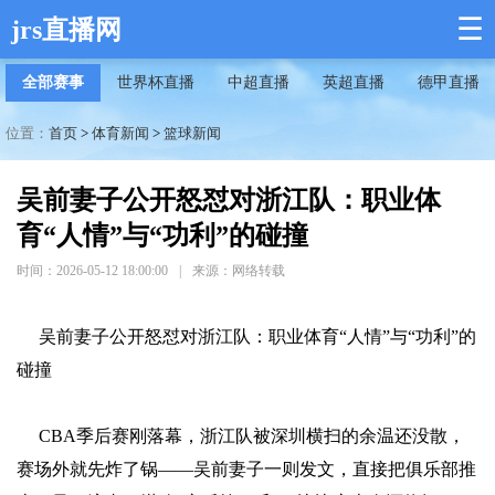
☰
jrs直播网
全部赛事
世界杯直播
中超直播
英超直播
德甲直播
位置：
首页
>
体育新闻
>
篮球新闻
吴前妻子公开怒怼对浙江队：职业体
育“人情”与“功利”的碰撞
时间：2026-05-12 18:00:00
|
来源：网络转载
吴前妻子公开怒怼对浙江队：职业体育“人情”与“功利”的
碰撞
CBA季后赛刚落幕，浙江队被深圳横扫的余温还没散，
赛场外就先炸了锅——吴前妻子一则发文，直接把俱乐部推