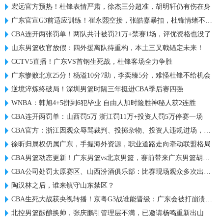
宏远官方预热！杜锋表情严肃，徐杰三分超准，胡明轩仍有伤在身
广东官宣G3前适应训练！崔永熙空接，张皓嘉暴扣，杜锋情绪不错！
CBA连开两张罚单！两队共计被罚21万+禁赛1场，评优资格也没了
山东男篮收官放假：四外援离队待重构，本土三叉戟锚定未来！
CCTV5直播！广东VS首钢生死战，杜锋客场全力争胜
广东惨败北京25分！杨溢10分7助，李奕臻5分，难怪杜锋不给机会
逆境淬炼终破局！深圳男篮时隔三年挺进CBA季后赛四强
WNBA：韩旭4+5拼到6犯毕业 自由人加时险胜神秘人获2连胜
CBA连开两罚单：山西罚5万 浙江罚11万+投资人罚5万停赛一场
CBA官方：浙江因观众辱骂裁判、投掷杂物、投资人违规进场，罚款16万
徐昕归属权仍属广东，手握海外资源，职业道路走向牵动联盟格局
CBA男篮动态更新！广东男篮vs北京男篮，赛前带来广东男篮胡明轩、奎因、徐杰以及北京男篮赵睿最新消息
CBA公司处罚太原赛区、山西汾酒俱乐部：比赛现场观众多次出现大面积喊“黑哨”及谩骂裁判员情况
陶汉林之后，谁来镇守山东禁区？
CBA生死大战获央视转播！京粤G3战谁能晋级：广东会被打崩溃吗？
北控男篮酝酿换帅，张庆鹏引管理层不满，已邀请杨鸣重新出山