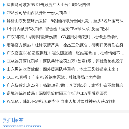
深圳马可波罗95-91击败浙江大比分2-0晋级四强
CBA公司给山西队开出一份大罚单！
解析山东男篮球员去留，9名国内球员合同到期，至少3名外援离队
1个月内被开5次罚单+警告函！这支CBA球队成“反面”教材
广东3消息！胡明轩最新伤情，G3启用外籍裁判，杜锋进行续约谈判
宏远官方预热！杜锋表情严肃，徐杰三分超准，胡明轩仍有伤在身
广东官宣G3前适应训练！崔永熙空接，张皓嘉暴扣，杜锋情绪不错！
CBA连开两张罚单！两队共计被罚21万+禁赛1场，评优资格也没了
山东男篮收官放假：四外援离队待重构，本土三叉戟锚定未来！
CCTV5直播！广东VS首钢生死战，杜锋客场全力争胜
广东惨败北京25分！杨溢10分7助，李奕臻5分，难怪杜锋不给机会
逆境淬炼终破局！深圳男篮时隔三年挺进CBA季后赛四强
WNBA：韩旭4+5拼到6犯毕业 自由人加时险胜神秘人获2连胜
热门标签