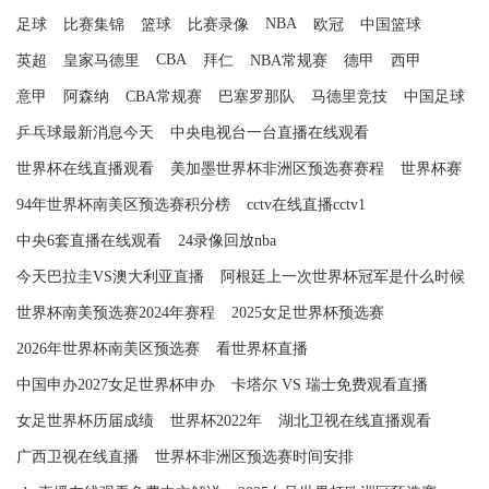
NBA
足球
比赛集锦
篮球
比赛录像
欧冠
中国篮球
CBA
英超
皇家马德里
拜仁
NBA常规赛
德甲
西甲
意甲
阿森纳
CBA常规赛
巴塞罗那队
马德里竞技
中国足球
乒乓球最新消息今天
中央电视台一台直播在线观看
世界杯在线直播观看
美加墨世界杯非洲区预选赛赛程
世界杯赛
94年世界杯南美区预选赛积分榜
cctv在线直播cctv1
中央6套直播在线观看
24录像回放nba
今天巴拉圭VS澳大利亚直播
阿根廷上一次世界杯冠军是什么时候
世界杯南美预选赛2024年赛程
2025女足世界杯预选赛
2026年世界杯南美区预选赛
看世界杯直播
中国申办2027女足世界杯申办
卡塔尔 VS 瑞士免费观看直播
女足世界杯历届成绩
世界杯2022年
湖北卫视在线直播观看
广西卫视在线直播
世界杯非洲区预选赛时间安排