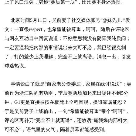
上了风口浪尖，堪称“赛后第一瓜”，比比赛本身还热闹。
北京时间5月11日，吴前妻子社交媒体账号“@妹先儿-”发
文：一直很respect，也希望能被尊重，呵呵。随后在评论区
与网友互动当中回复说道：不好意思我没有阴阳我纯质问；
一定要逼我把内部的事情说出来大可不必，我已经很克制
了，打的差少上我理解，完全不上就离谱。消息一出，引发
球迷热议。
事情说白了就是“自家老公受委屈，家属在线讨说法”：吴
前作为浙江队的老功臣，季后赛两场加起来出场还不到5分
钟，G1更是直接被按在板凳上全程围观，换谁家属能忍？
于是吴前妻子上线输出，一句“希望能被尊重”带个“呵呵”，
评论区再补刀“完全不上就离谱”，还放话“逼我爆内部料大
可不必”，语气里的火气，隔着屏幕都能感受到。