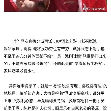
一时间网友直接分成两派，吵得比球员打球还激烈。一
派站家属，觉得“老将没功劳也有苦劳，就算状态下滑，也
不至于连几分钟体面都不给”；另一派则吐槽“尊重是打出来
的，不是靠家属喊出来的”，还调侃吴前“拿着顶薪坐板凳，
家属还嫌戏份少”。
其实这事说穿了，就是一场“公说公有理，婆说婆有理”的
尴尬局。俱乐部这边，大概是抱着“季后赛要赢球，谁好用
上谁”的功利心态，毕竟输球要背锅，换谁都想拼一把；吴
前妻子呢，纯粹是护夫心切，眼里只有自家老公的委屈，没