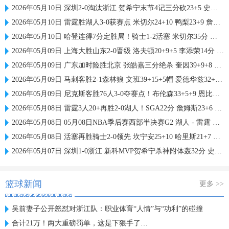
2026年05月10日 深圳2-0淘汰浙江 贺希宁末节4记三分砍23+5 史密斯14+12+13
2026年05月10日 雷霆胜湖人3-0获赛点 米切尔24+10 鸭梨23+9 詹姆斯19投19分
2026年05月10日 哈登连得7分定胜局！骑士1-2活塞 米切尔35分 坎宁安27+10+10
2026年05月09日 上海大胜山东2-0晋级 洛夫顿20+9+5 李添荣14分 陈林坚21分
2026年05月09日 广东加时险胜北京 张皓嘉三分绝杀 奎因39+9+8 胡明轩23+6
2026年05月09日 马刺客胜2-1森林狼 文班39+15+5帽 爱德华兹32+14+6
2026年05月09日 尼克斯客胜76人3-0夺赛点！布伦森33+5+9 恩比德复出17中7
2026年05月08日 雷霆3人20+再胜2-0湖人！SGA22分 詹姆斯23+6 小里31+6
2026年05月08日 05月08日NBA季后赛西部半决赛G2 湖人 - 雷霆 精彩镜头
2026年05月08日 活塞再胜骑士2-0领先 坎宁安25+10 哈里斯21+7 哈登13中3
2026年05月07日 深圳1-0浙江 新科MVP贺希宁杀神附体轰32分 史密斯27+9
篮球新闻
更多 >>
吴前妻子公开怒怼对浙江队：职业体育“人情”与“功利”的碰撞
合计21万！两大重磅罚单，这是下狠手了…