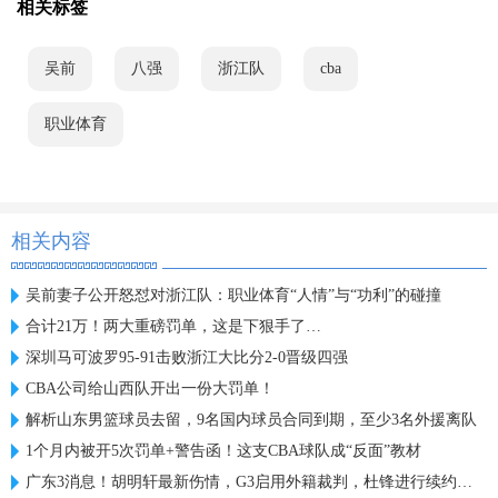
相关标签
吴前
八强
浙江队
cba
职业体育
相关内容
吴前妻子公开怒怼对浙江队：职业体育“人情”与“功利”的碰撞
合计21万！两大重磅罚单，这是下狠手了…
深圳马可波罗95-91击败浙江大比分2-0晋级四强
CBA公司给山西队开出一份大罚单！
解析山东男篮球员去留，9名国内球员合同到期，至少3名外援离队
1个月内被开5次罚单+警告函！这支CBA球队成“反面”教材
广东3消息！胡明轩最新伤情，G3启用外籍裁判，杜锋进行续约谈判