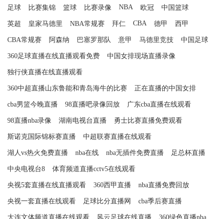
NBA
足球
比赛集锦
篮球
比赛录像
欧冠
中国篮球
CBA
英超
皇家马德里
NBA常规赛
拜仁
德甲
西甲
CBA常规赛
阿森纳
巴塞罗那队
意甲
马德里竞技
中国足球
360足球直播在线直播观看免费
中国女排现场直播录像
独行侠直播在线直播观看
360中超直播山东鲁能和青岛海牛的比赛
正在直播的中国女排
cba男篮今晚直播
98直播吧录像回放
广东cba直播在线观看
98直播nba录像
湖南电视台直播
勇士比赛直播免费观看
斯诺克国际锦标赛直播
中超联赛直播在线观看
湖人vs热火免费直播
nba在线
nba无插件免费直播
足总杯直播
中央电视台8
体育频道直播cctv5在线观看
央视5套直播在线直播观看
360西甲直播
nba直播免费回放
央视一套直播在线观看
足球比分直播网
cba季后赛直播
大连文体频道直播在线观看
风云足球在线直播
360绿色直播nba