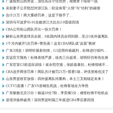
广厦险胜山西男篮，顶住高压守住优势，艰难拿下续命一战
吴前妻子公开怒怼对浙江队：职业体育“人情”与“功利”的碰撞
合计21万！两大重磅罚单，这是下狠手了…
深圳马可波罗95-91击败浙江大比分2-0晋级四强
CBA公司给山西队开出一份大罚单！
解析山东男篮球员去留，9名国内球员合同到期，至少3名外援离队
1个月内被开5次罚单+警告函！这支CBA球队成“反面”教材
广东3消息！胡明轩最新伤情，G3启用外籍裁判，杜锋进行续约谈判
宏远官方预热！杜锋表情严肃，徐杰三分超准，胡明轩仍有伤在身
广东官宣G3前适应训练！崔永熙空接，张皓嘉暴扣，杜锋情绪不错！
CBA连开两张罚单！两队共计被罚21万+禁赛1场，评优资格也没了
山东男篮收官放假：四外援离队待重构，本土三叉戟锚定未来！
CCTV5直播！广东VS首钢生死战，杜锋客场全力争胜
广东惨败北京25分！杨溢10分7助，李奕臻5分，难怪杜锋不给机会
逆境淬炼终破局！深圳男篮时隔三年挺进CBA季后赛四强