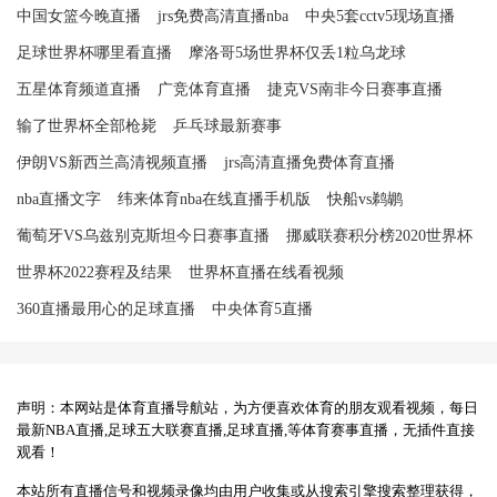
中国女篮今晚直播
jrs免费高清直播nba
中央5套cctv5现场直播
足球世界杯哪里看直播
摩洛哥5场世界杯仅丢1粒乌龙球
五星体育频道直播
广竞体育直播
捷克VS南非今日赛事直播
输了世界杯全部枪毙
乒乓球最新赛事
伊朗VS新西兰高清视频直播
jrs高清直播免费体育直播
nba直播文字
纬来体育nba在线直播手机版
快船vs鹈鹕
葡萄牙VS乌兹别克斯坦今日赛事直播
挪威联赛积分榜2020世界杯
世界杯2022赛程及结果
世界杯直播在线看视频
360直播最用心的足球直播
中央体育5直播
声明：本网站是体育直播导航站，为方便喜欢体育的朋友观看视频，每日
最新NBA直播,足球五大联赛直播,足球直播,等体育赛事直播，无插件直接
观看！
本站所有直播信号和视频录像均由用户收集或从搜索引擎搜索整理获得，