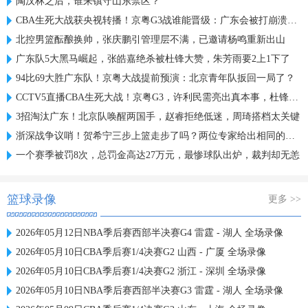
陶汉林之后，谁来镇守山东禁区？
CBA生死大战获央视转播！京粤G3战谁能晋级：广东会被打崩溃吗？
北控男篮酝酿换帅，张庆鹏引管理层不满，已邀请杨鸣重新出山
广东队5大黑马崛起，张皓嘉绝杀被杜锋大赞，朱芳雨要2上1下了
94比69大胜广东队！京粤大战提前预演：北京青年队扳回一局了？
CCTV5直播CBA生死大战！京粤G3，许利民需亮出真本事，杜锋恐惨败
3招淘汰广东！北京队唤醒两国手，赵睿拒绝低迷，周琦搭档太关键
浙深战争议哨！贺希宁三步上篮走步了吗？两位专家给出相同的解读
一个赛季被罚8次，总罚金高达27万元，最惨球队出炉，裁判却无恙
篮球录像
更多 >>
2026年05月12日NBA季后赛西部半决赛G4 雷霆 - 湖人 全场录像
2026年05月10日CBA季后赛1/4决赛G2 山西 - 广厦 全场录像
2026年05月10日CBA季后赛1/4决赛G2 浙江 - 深圳 全场录像
2026年05月10日NBA季后赛西部半决赛G3 雷霆 - 湖人 全场录像