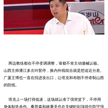
两边教练都在不停变调调整，谁都不肯主动缴械认输。
山西主帅潘江多次叫暂停，换内外线组合就是想追近分差。
广厦王博也一直在找进攻出口，让塔克和布朗不停牵制山西
的防线。
塔克上一场打得低迷，这场就认准了强突篮下，不停用
身体制造杀伤。桑普森和林秉圣也在关键时刻顶得住防守强