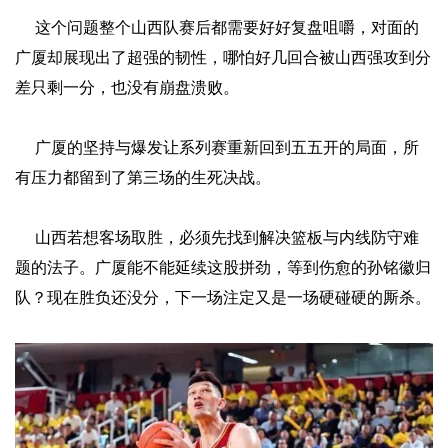
这个问题整个山西队赛后都需要好好复盘咀嚼，对面的
广厦却展现出了超强的韧性，哪怕好几回合被山西强攻到分
差只剩一分，也没有崩盘溃败。
广厦的坚持与爆发让系列赛重新回到五五开的局面，所
有压力都留到了第三场的生死决战。
山西若想客场取胜，必须先找到解决篮板与内线防守难
题的法子。广厦能不能延续这股拼劲，等到伤愈的孙铭徽归
队？现在胜负还没分，下一场注定又是一场硬碰硬的厮杀。