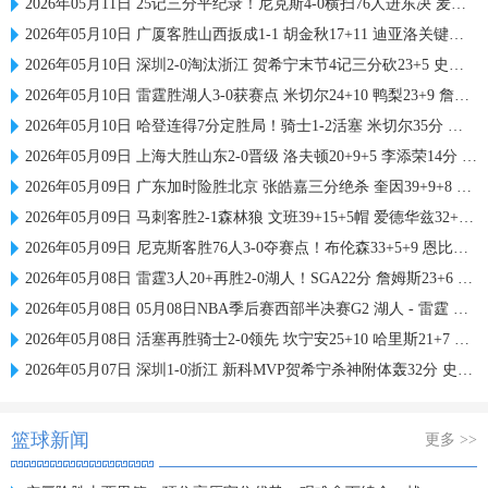
2026年05月11日 25记三分平纪录！尼克斯4-0横扫76人进东决 麦克布莱德7三分
2026年05月10日 广厦客胜山西扳成1-1 胡金秋17+11 迪亚洛关键上篮不中
2026年05月10日 深圳2-0淘汰浙江 贺希宁末节4记三分砍23+5 史密斯14+12+13
2026年05月10日 雷霆胜湖人3-0获赛点 米切尔24+10 鸭梨23+9 詹姆斯19投19分
2026年05月10日 哈登连得7分定胜局！骑士1-2活塞 米切尔35分 坎宁安27+10+10
2026年05月09日 上海大胜山东2-0晋级 洛夫顿20+9+5 李添荣14分 陈林坚21分
2026年05月09日 广东加时险胜北京 张皓嘉三分绝杀 奎因39+9+8 胡明轩23+6
2026年05月09日 马刺客胜2-1森林狼 文班39+15+5帽 爱德华兹32+14+6
2026年05月09日 尼克斯客胜76人3-0夺赛点！布伦森33+5+9 恩比德复出17中7
2026年05月08日 雷霆3人20+再胜2-0湖人！SGA22分 詹姆斯23+6 小里31+6
2026年05月08日 05月08日NBA季后赛西部半决赛G2 湖人 - 雷霆 精彩镜头
2026年05月08日 活塞再胜骑士2-0领先 坎宁安25+10 哈里斯21+7 哈登13中3
2026年05月07日 深圳1-0浙江 新科MVP贺希宁杀神附体轰32分 史密斯27+9
篮球新闻
更多 >>