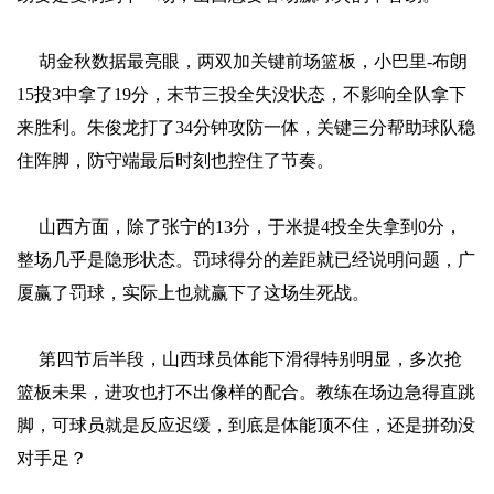
胡金秋数据最亮眼，两双加关键前场篮板，小巴里-布朗
15投3中拿了19分，末节三投全失没状态，不影响全队拿下
来胜利。朱俊龙打了34分钟攻防一体，关键三分帮助球队稳
住阵脚，防守端最后时刻也控住了节奏。
山西方面，除了张宁的13分，于米提4投全失拿到0分，
整场几乎是隐形状态。罚球得分的差距就已经说明问题，广
厦赢了罚球，实际上也就赢下了这场生死战。
第四节后半段，山西球员体能下滑得特别明显，多次抢
篮板未果，进攻也打不出像样的配合。教练在场边急得直跳
脚，可球员就是反应迟缓，到底是体能顶不住，还是拼劲没
对手足？