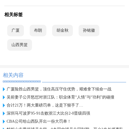
相关标签
广厦
布朗
胡金秋
孙铭徽
山西男篮
相关内容
广厦险胜山西男篮，顶住高压守住优势，艰难拿下续命一战
吴前妻子公开怒怼对浙江队：职业体育“人情”与“功利”的碰撞
合计21万！两大重磅罚单，这是下狠手了…
深圳马可波罗95-91击败浙江大比分2-0晋级四强
CBA公司给山西队开出一份大罚单！