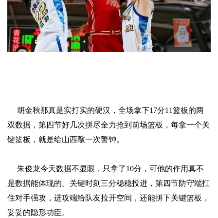
胡金秋那真是实打实的硬汉，全场拿下17分11篮板的两
双数据，第四节好几次拼尽全力抢到前场篮板，每拿一个关
键篮板，就是给山西敲一次警钟。
朱俊龙今天数据不显眼，只拿了10分，可他的作用真不
是数据能体现的。关键时刻三分稳稳投进，第四节防守端扛
住对手强攻，进攻端给队友拉开空间，还能拼下关键篮板，
妥妥的隐形功臣。