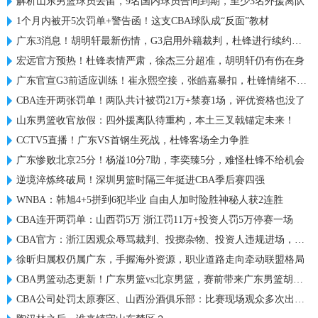
解析山东男篮球员去留，9名国内球员合同到期，至少3名外援离队
1个月内被开5次罚单+警告函！这支CBA球队成“反面”教材
广东3消息！胡明轩最新伤情，G3启用外籍裁判，杜锋进行续约谈判
宏远官方预热！杜锋表情严肃，徐杰三分超准，胡明轩仍有伤在身
广东官宣G3前适应训练！崔永熙空接，张皓嘉暴扣，杜锋情绪不错！
CBA连开两张罚单！两队共计被罚21万+禁赛1场，评优资格也没了
山东男篮收官放假：四外援离队待重构，本土三叉戟锚定未来！
CCTV5直播！广东VS首钢生死战，杜锋客场全力争胜
广东惨败北京25分！杨溢10分7助，李奕臻5分，难怪杜锋不给机会
逆境淬炼终破局！深圳男篮时隔三年挺进CBA季后赛四强
WNBA：韩旭4+5拼到6犯毕业 自由人加时险胜神秘人获2连胜
CBA连开两罚单：山西罚5万 浙江罚11万+投资人罚5万停赛一场
CBA官方：浙江因观众辱骂裁判、投掷杂物、投资人违规进场，罚款16万
徐昕归属权仍属广东，手握海外资源，职业道路走向牵动联盟格局
CBA男篮动态更新！广东男篮vs北京男篮，赛前带来广东男篮胡明轩、奎因、徐杰以及北京男篮赵睿最新消息
CBA公司处罚太原赛区、山西汾酒俱乐部：比赛现场观众多次出现大面积喊“黑哨”及谩骂裁判员情况