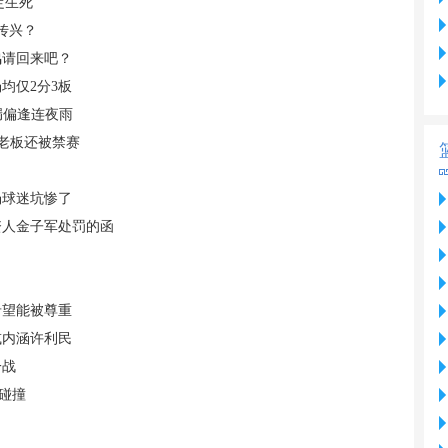
定生死
传兴？
鸣请回来吧？
均仅2分3板
漏偏逢连夜雨
，老板还被禁赛
场球迷坑惨了
资人金子军处罚的函
希望能被尊重
或内涵许利民
一战
的碰撞