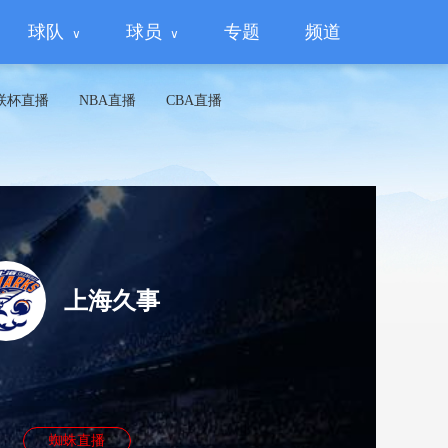
球队
球员
专题
频道
联杯直播
NBA直播
CBA直播
上海久事
蜘蛛直播