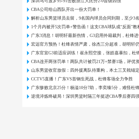
深圳马可波罗95-91击败浙江大比分2-0晋级四强
CBA公司给山西队开出一份大罚单！
解析山东男篮球员去留，9名国内球员合同到期，至少3
1个月内被开5次罚单+警告函！这支CBA球队成“反面”教
广东3消息！胡明轩最新伤情，G3启用外籍裁判，杜锋
宏远官方预热！杜锋表情严肃，徐杰三分超准，胡明轩
广东官宣G3前适应训练！崔永熙空接，张皓嘉暴扣，杜
CBA连开两张罚单！两队共计被罚21万+禁赛1场，评优
山东男篮收官放假：四外援离队待重构，本土三叉戟锚
CCTV5直播！广东VS首钢生死战，杜锋客场全力争胜
广东惨败北京25分！杨溢10分7助，李奕臻5分，难怪杜
逆境淬炼终破局！深圳男篮时隔三年挺进CBA季后赛四