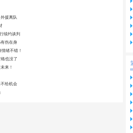
名外援离队
材
进行续约谈判
仍有伤在身
锋情绪不错！
资格也没了
定未来！
锋不给机会
强