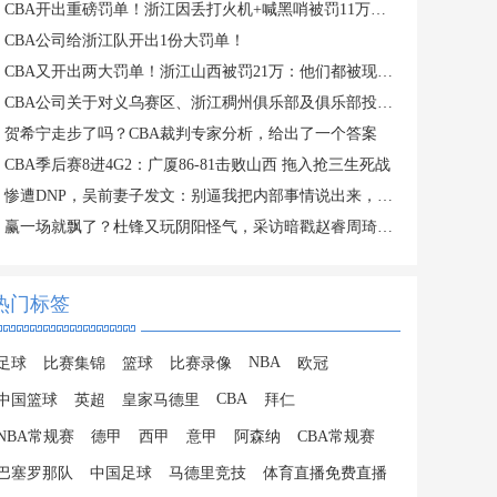
CBA开出重磅罚单！浙江因丢打火机+喊黑哨被罚11万，老板还被禁赛
CBA公司给浙江队开出1份大罚单！
CBA又开出两大罚单！浙江山西被罚21万：他们都被现场球迷坑惨了
CBA公司关于对义乌赛区、浙江稠州俱乐部及俱乐部投资人金子军处罚的函
贺希宁走步了吗？CBA裁判专家分析，给出了一个答案
CBA季后赛8进4G2：广厦86-81击败山西 拖入抢三生死战
惨遭DNP，吴前妻子发文：别逼我把内部事情说出来，希望能被尊重
赢一场就飘了？杜锋又玩阴阳怪气，采访暗戳赵睿周琦或内涵许利民
热门标签
NBA
足球
比赛集锦
篮球
比赛录像
欧冠
CBA
中国篮球
英超
皇家马德里
拜仁
NBA常规赛
德甲
西甲
意甲
阿森纳
CBA常规赛
巴塞罗那队
中国足球
马德里竞技
体育直播免费直播