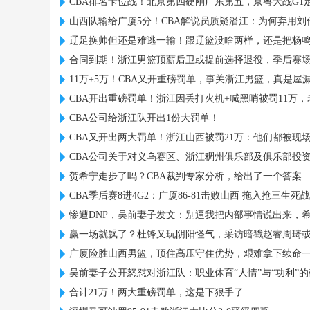
CBA排名卡位战！北京第四硬刚广东第五，京粤大战G1
山西队输给广厦5分！CBA解说员质疑潘江：为何弃用刘
辽足换帅但还是难逃一输！跟辽篮没啥两样，还是把杨
合同到期！浙江男篮顶薪后卫或提前选择退役，季后赛场
11万+5万！CBA又开重磅罚单，事关浙江男篮，真是屋
CBA开出重磅罚单！浙江因丢打火机+喊黑哨被罚11万
CBA公司给浙江队开出1份大罚单！
CBA又开出两大罚单！浙江山西被罚21万：他们都被现
CBA公司关于对义乌赛区、浙江稠州俱乐部及俱乐部投
贺希宁走步了吗？CBA裁判专家分析，给出了一个答案
CBA季后赛8进4G2：广厦86-81击败山西 拖入抢三生死战
惨遭DNP，吴前妻子发文：别逼我把内部事情说出来，
赢一场就飘了？杜锋又玩阴阳怪气，采访暗戳赵睿周琦
广厦险胜山西男篮，顶住高压守住优势，艰难拿下续命
吴前妻子公开怒怼对浙江队：职业体育“人情”与“功利”
合计21万！两大重磅罚单，这是下狠手了…