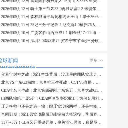
2026年05月12日 雷霆险胜横扫湖人 亚历山大35+8 里夫斯27+7+6 詹姆斯24+12
2026年05月12日 骑士第三节轰22-0再胜活塞2-2 米切尔下半场39分 哈登24+11
2026年05月11日 森林狼逼平马刺相约天王山！华子36+6&末节16分 文班恶犯驱逐
2026年05月11日 25记三分平纪录！尼克斯4-0横扫76人进东决 麦克布莱德7三分
2026年05月10日 广厦客胜山西扳成1-1 胡金秋17+11 迪亚洛关键上篮不中
2026年05月10日 深圳2-0淘汰浙江 贺希宁末节4记三分砍23+5 史密斯14+12+13
篮球新闻
更多 >>
贺希宁封神之战！浙江空场背后：没球星的团队篮球走不动？
北京VS广东G3前瞻：京粤抢三生死战，CCTV5直播，胜者PK上海
CBA排名卡位战！北京第四硬刚广东第五，京粤大战G1定生死
山西队输给广厦5分！CBA解说员质疑潘江：为何弃用刘传兴？
辽足换帅但还是难逃一输！跟辽篮没啥两样，还是把杨鸣请回来吧？
合同到期！浙江男篮顶薪后卫或提前选择退役，季后赛场均仅2分3板
11万+5万！CBA又开重磅罚单，事关浙江男篮，真是屋漏偏逢连夜雨